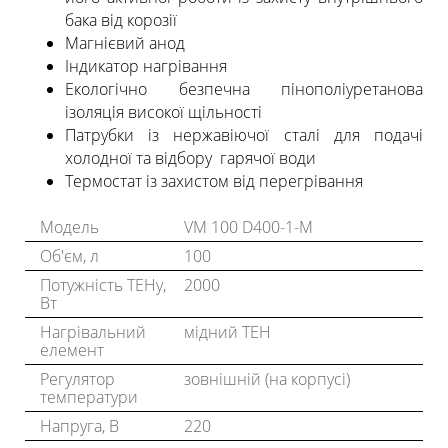
бака від корозії
Магнієвий анод
Індикатор нагрівання
Екологічно безпечна пінополіуретанова
ізоляція високої щільності
Патрубки із нержавіючої сталі для подачі
холодної та відбору гарячої води
Термостат із захистом від перегрівання
Модель
VM 100 D400-1-M
Об'єм, л
100
Потужність ТЕНу,
2000
Вт
Нагрівальний
мідний ТЕН
елемент
Регулятор
зовнішній (на корпусі)
температури
Напруга, В
220