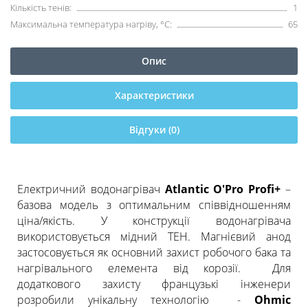
Кількість тенів:
1
Максимальна температура нагріву, °С:
65
Опис
Характеристики
Відгуки (0)
Електричний водонагрівач
Atlantic O'Pro Profi+
–
базова модель з оптимальним співвідношенням
ціна/якість. У конструкції водонагрівача
використовується мідний ТЕН. Магнієвий анод
застосовується як основний захист робочого бака та
нагрівального елемента від корозії. Для
додаткового захисту французькі інженери
розробили унікальну технологію -
Ohmic