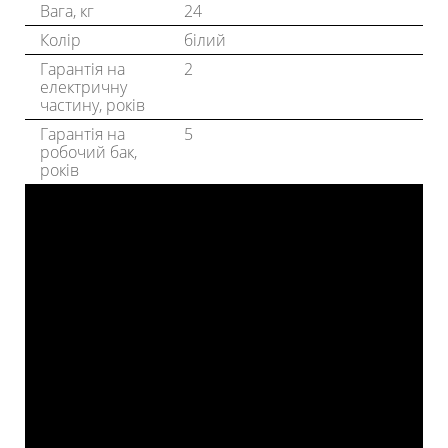
Вага, кг
24
Колір
білий
Гарантія на
2
електричну
частину, років
Гарантія на
5
робочий бак,
років