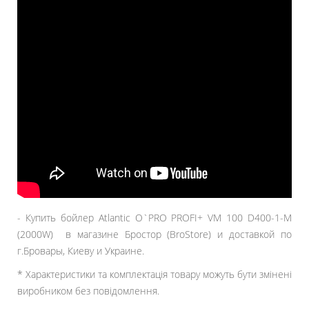
- Купить бойлер Atlantic O`PRO PROFI+ VM 100 D400-1-M
(2000W) в магазине Бростор (BroStore) и доставкой по
г.Бровары, Киеву и Украине.
* Характеристики та комплектація товару можуть бути змінені
виробником без повідомлення.