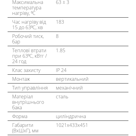
Максимальна
63 ± 3
температура
нагріву, ⁰C
Час нагріву від
183
15 до 63⁰C, хв
Робочий тиск,
8
бар
Теплові втрати
1.85
при 63⁰C, кВтг /
24 год
Клас захисту
IP 24
Монтаж
вертикальний
Тип управління
механічний
Матеріал
сталь
внутрішнього
бака
Форма
циліндрична
Габарити
1021х433х451
(ВхШхГ), мм