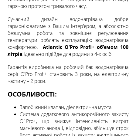
гарячою протягом тривалого часу.
Сучасний дизайн водонагрівача добре
гармоніюватиме з Вашим інтер’єром, а абсолютно
безшумна робота та зовнішнє регулювання
температури роблять експлуатацію водонагрівача
комфортною.
Atlantic O'Pro Profi+ об’ємом 100
літрів
ідеально підійде для родини з 4-х осіб.
Гарантія виробника на робочий бак водонагрівача
серії O'Pro Profi+ становить 3 роки, на електричну
частину – 2 роки.
ОСОБЛИВОСТІ:
Запобіжний клапан, діелектрична муфта
Система додаткового антикорозійного захисту
O`Pro+, що знижує інтенсивність витрат
магнієвого анода і, відповідно, збільшує строк
його активної роботи із захисту внутрішнього