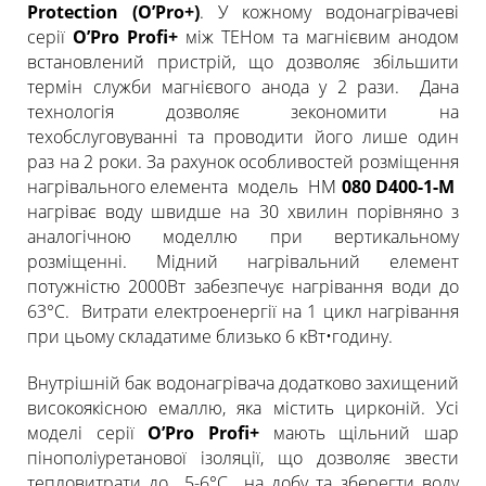
Protection (O’Pro+)
. У кожному водонагрівачеві
серії
O’Pro Profi+
між ТЕНом та магнієвим анодом
встановлений пристрій, що дозволяє збільшити
термін служби магнієвого анода у 2 рази. Дана
технологія дозволяє зекономити на
техобслуговуванні та проводити його лише один
раз на 2 роки. За рахунок особливостей розміщення
нагрівального елемента модель HM
080 D400-1-M
нагріває воду швидше на 30 хвилин порівняно з
аналогічною моделлю при вертикальному
розміщенні. Мідний нагрівальний елемент
потужністю 2000Вт забезпечує нагрівання води до
63°C. Витрати електроенергії на 1 цикл нагрівання
при цьому складатиме близько 6 кВт•годину.
Внутрішній бак водонагрівача додатково захищений
високоякісною емаллю, яка містить цирконій. Усі
моделі серії
O’Pro Profi+
мають щільний шар
пінополіуретанової ізоляції, що дозволяє звести
тепловитрати до 5-6°C на добу та зберегти воду