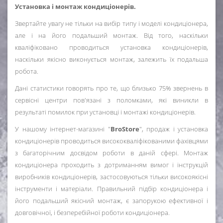
Установка і монтаж кондиціонерів.
Звертайте увагу не тільки на вибір типу і моделі кондиціонера,
але і на його подальший монтаж. Від того, наскільки
кваліфіковано проводиться установка кондиціонерів,
наскільки якісно виконується монтаж, залежить їх подальша
робота.
Дані статистики говорять про те, що близько 75% звернень в
сервісні центри пов'язані з поломками, які виникли в
результаті помилок при установці і монтажі кондиціонерів.
У нашому інтернет-магазині "
BroStore
", продаж і установка
кондиціонерів проводиться висококваліфікованими фахівцями
з багаторічним досвідом роботи в даній сфері. Монтаж
кондиціонера проходить з дотриманням вимог і інструкцій
виробників кондиціонерів, застосовуються тільки високоякісні
інструменти і матеріали. Правильний підбір кондиціонера і
його подальший якісний монтаж, є запорукою ефективної і
довговічної, і безперебійної роботи кондиціонера.