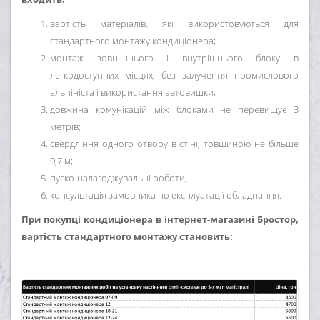
вартість матеріалів, які використовуються для
стандартного монтажу кондиціонера;
монтаж зовнішнього і внутрішнього блоку в
легкодоступних місцях, без залучення промислового
альпініста і використання автовишки;
довжина комунікацій між блоками не перевищує 3
метрів;
свердління одного отвору в стіні, товщиною не більше
0,7 м;
пуско-налагоджувальні роботи;
консультація замовника по експлуатації обладнання.
При покупці кондиціонера в інтернет-магазині Бростор,
вартість стандартного монтажу становить: