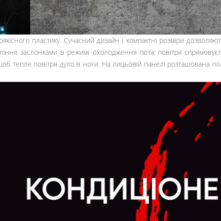
якісного пластику. Сучасний дизайн і компактні розміри дозволяют
авління заслонками в режимі охолодження потік повітря спрямовує
 щоб тепле повітря дуло в ноги. На лицьовій панелі розташована п