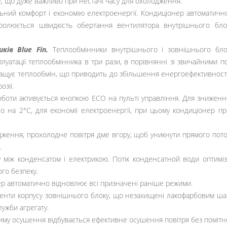
, що дуже важливо при нестачі часу для охолодження.
льний комфорт і економію електроенергії. Кондиціонер автоматич
ролюється швидкість обертання вентилятора внутрішнього бло
ів Blue Fin.
Теплообмінники внутрішнього і зовнішнього блок
плуатації теплообмінника в три рази, в порівнянні зі звичайними по
ує теплообмін, що приводить до збільшення енергоефективності та
 корозії.
оти активується кнопкою ECO на пульті управління. Для зниження
о на 2°С, для економії електроенергії, при цьому кондиціонер 
ження, прохолодне повітря дме вгору, щоб уникнути прямого потоку
оги.
ку між конденсатом і електрикою. Потік конденсатной води оптим
його безпеку.
р автоматично відновлює всі призначені раніше режими.
менти корпусу зовнішнього блоку, що незахищені лакофарбовим ша
лужби агрегату.
иму осушення відбувається ефективне осушення повітря без помітної