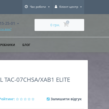
Час роботи
Клієнт-центр
615-25-01
0
0 грн.
ти вам?
ИРОБНИКИ
БЛОГ
 TAC-07CHSA/XAB1 ELITE
Рейтинг:
Залишити відгук