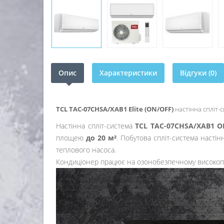
Опис
Характеристики
Відгуки (0)
TCL
TAC-07CHSA/XAB1
Elite (ON/OFF)
настінна спліт-
Настінна спліт-система
TCL TAC-07CHSA/XAB1 O
площею
до 20 м²
. Побутова спліт-система настін
теплового насоса.
Кондиціонер працює на озонобезпечному високо