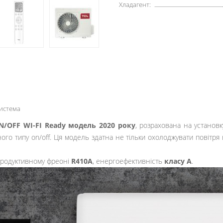
Хладагент:
система
N/OFF WI-FI Ready модель 2020 року
, розрахована на установ
ного типу on/off. Ця модель здатна не тільки охолоджувати повітря
продуктивному фреоні
R410А
, енергоефективність
класу
А
.