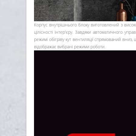
Корпус внутрішнього блоку виготовлений з високо
цілісності інтер'єру. Завдяки автоматичного упр
режимі обігріву кут вентиляції спрямований вниз,
відображає вибрані режими роботи.