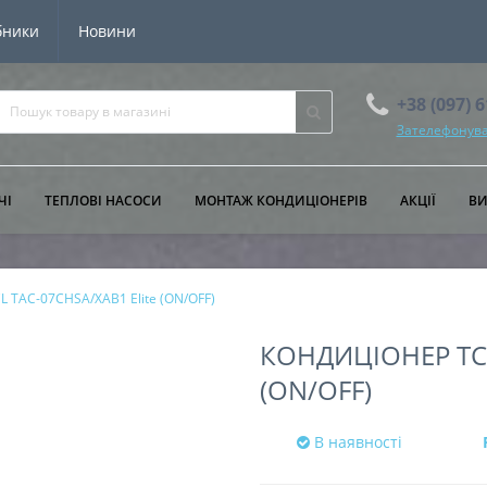
бники
Новини
+38 (097) 
Зателефонува
ЧІ
ТЕПЛОВІ НАСОСИ
МОНТАЖ КОНДИЦІОНЕРІВ
АКЦІЇ
В
L TAC-07CHSA/XAB1 Elite (ON/OFF)
КОНДИЦІОНЕР TCL
(ON/OFF)
В наявності