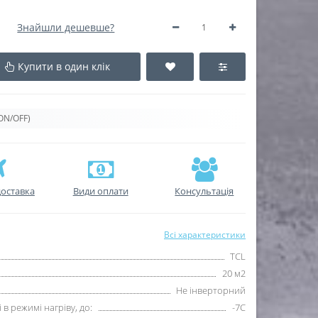
Знайшли дешевше?
Купити в один клік
ON/OFF)
оставка
Види оплати
Консультація
Всі характеристики
TCL
20 м2
Не інверторний
в режимі нагріву, до:
-7С