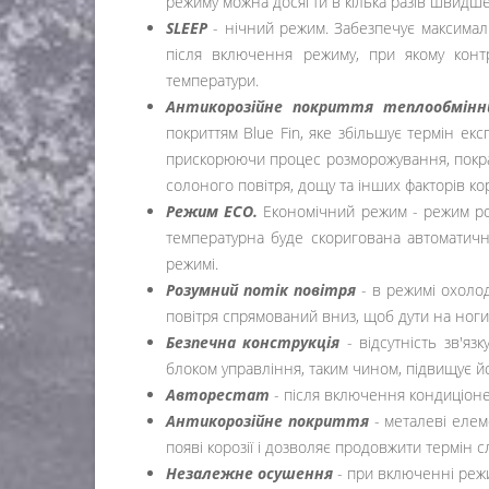
режиму можна досягти в кілька разів швидше
SLEEP
- нічний режим. Забезпечує максима
після включення режиму, при якому конт
температури.
Антикорозійне покриття теплообмінник
покриттям Blue Fin, яке збільшує термін екс
прискорюючи процес розморожування, покращ
солоного повітря, дощу та інших факторів
Режим ECO.
Економічний режим - режим роб
температурна буде скоригована автоматичн
режимі.
Розумний потік повітря
- в режимі охолод
повітря спрямований вниз, щоб дути на н
Безпечна конструкція
- відсутність зв'яз
блоком управління, таким чином, підвищує 
Авторестат
- після включення кондиціоне
Антикорозійне покриття
- металеві еле
появі корозії і дозволяє продовжити термін с
Незалежне осушення
- при включенні реж