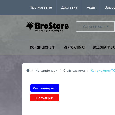
Про магазин
Доставка
Акції
Виро
Усі категорії
КОНДИЦІОНЕРИ
МІКРОКЛІМАТ
ВОДОНАГРІВА
Кондиціонери
Спліт-система
Кондиціонер TC
Рекомендуємо
Популярне