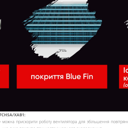
07CHSA/XAB1:
ожна прискорити роботу вентилятора для збільшення повітряного