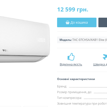
12 599 грн.
До кошика
Модель:
TAC-07CHSA/XAB1 Elite (
Відмінна якість
Швидка д
Основні характеристики
Бренд:
Розмір приміщення, до:
Тип компресора:
Зовнішня температура при роботі 