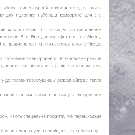
но змінює температурний режим через одну годину
ку для підтримки найбільш комфортної для сну
ів кондиціонерів TCL, захищені антикорозійним
криттями. Blue Fin підвищує ефективність обігріву,
 продуктивності спліт-системи, а також стійке до
 споживання електроенергії встановлена ​​раніше
продовжить функціонувати в раніше встановленому
 до голови користувача. У режимі обігріву, тепле
ізований і не має прямого контакту з електричним
ром, мають спеціальне покриття, яке перешкоджає
 зміни температури в приміщенні, яке обслуговує.