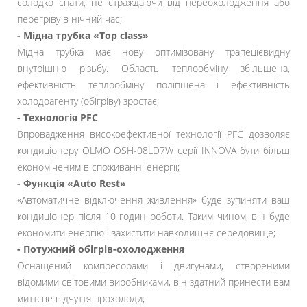
солодко спати, не страждаючи від переохолодження або
перегріву в нічний час;
- Мідна трубка «Top class»
Мідна трубка має нову оптимізовану трапецієвидну
внутрішню різьбу. Область теплообміну збільшена,
ефективність теплообміну поліпшена і ефективність
холодоагенту (обігріву) зростає;
- Технологія PFC
Впровадження високоефективної технології PFC дозволяє
кондиціонеру OLMO OSH-08LD7W серії INNOVA бути більш
економіченим в споживанні енергіі;
- Функція «Auto Rest»
«Автоматичне відключення живлення» буде зупиняти ваш
кондиціонер після 10 годин роботи. Таким чином, він буде
економити енергію і захистити навколишнє середовище;
- Потужний обігрів-охолодження
Оснащений компресорами і двигунами, створеними
відомими світовими виробниками, він здатний принести вам
миттєве відчуття прохолоди;