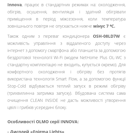
Innova
, працює в стандартних режимах на: охолодження,
обігрів, осушення, вентиляція і здатний обігрівати
приміщення в період міжсезоння, коли температура
зовнішнього повітря не опускається нижче
мінус 7 ⁰С.
Також одним з переваг кондиціонера
OSH-08LD7W
є
можливість управління з віддаленого доступу через
інтернет з допомогу смартфона або планшета за допомогою
бездротової технології Wi-Fi (модем NetHome Plus OL-WC з
стандартну комплектацію не входить, купується окремо). Для
комфортного охолодження і обігріву без протягів
використана технологія Smart Flow, а за допомогою функції
Stop-Cold відбувається теплий запуск в режимі обігріву
(трихвилинна затримка запуску). Вбудована система сама
очищення CLEAN INSIDE не дасть можливості утворення
цвілі і грибків усередині блоку.
Особливості OLMO серії INNOVA:
- Дисплей «Enigma Lights»