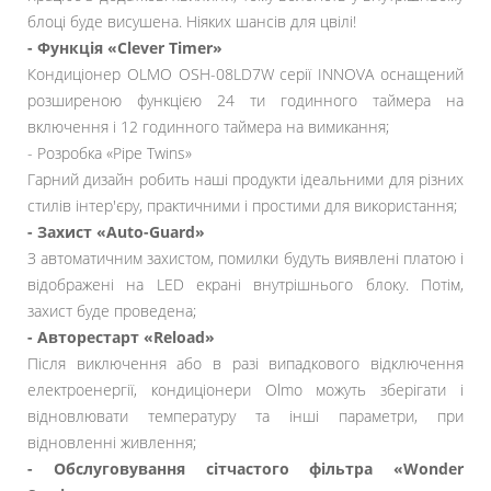
блоці буде висушена. Ніяких шансів для цвілі!
- Функція «Сlever Timer»
Кондиціонер OLMO OSH-08LD7W серії INNOVA оснащений
розширеною функцією 24 ти годинного таймера на
включення і 12 годинного таймера на вимикання;
- Розробка «Pipe Twins»
Гарний дизайн робить наші продукти ідеальними для різних
стилів інтер'єру, практичними і простими для використання;
- Захист «Auto-Guard»
З автоматичним захистом, помилки будуть виявлені платою і
відображені на LED екрані внутрішнього блоку. Потім,
захист буде проведена;
- Авторестарт «Reload»
Після виключення або в разі випадкового відключення
електроенергії, кондиціонери Olmo можуть зберігати і
відновлювати температуру та інші параметри, при
відновленні живлення;
- Обслуговування сітчастого фільтра «Wonder