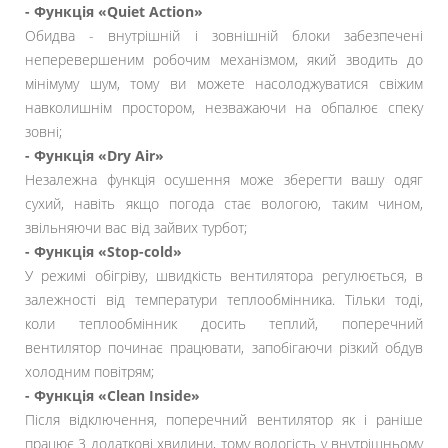
- Функція «Quiet Action»
Обидва - внутрішній і зовнішній блоки забезпечені
неперевершеним робочим механізмом, який зводить до
мінімуму шум, тому ви можете насолоджуватися свіжим
навколишнім простором, незважаючи на обпалює спеку
зовні;
- Функція «Dry Air»
Незалежна функція осушення може зберегти вашу одяг
сухий, навіть якщо погода стає вологою, таким чином,
звільняючи вас від зайвих турбот;
- Функція «Stop-cold»
У режимі обігріву, швидкість вентилятора регулюється, в
залежності від температури теплообмінника. Тільки тоді,
коли теплообмінник досить теплий, поперечний
вентилятор починає працювати, запобігаючи різкий обдув
холодним повітрям;
- Функція «Clean Inside»
Після відключення, поперечний вентилятор як і раніше
працює 3 додаткові хвилини, тому вологість у внутрішньому