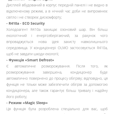
Дисплей вбудований в корпус передній панелі і не видно в
відключеному режимі, а в нічний час доби не випромінює
світло і не створює дискомфорту;
- R410a - ECO Security
Холодоагент R410a захищає озоновий шар. Він більш
екологічний і енергозберігаючий, за рахунок чого
впроваджується нова ідея захисту навколишнього
середовища. У кондиціонері OLMO застосовується R410a,
щоб не завдати шкоди екології;
- Функція «Smart Defrost»
Є автоматичне розморожування. Після того, як
розморожування завершена, кондиціонер буде
автоматично повернено до процесу обігріву; відповідно, ця
функція не тільки може забезпечити обігрів за допомогою
кондиціонера, але також гарантує більш тривалу і надійну
його роботу;
- Режим «Magic Sleep»
Ця функція була розроблена спеціально для вас, щоб