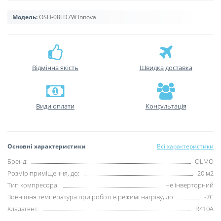
Модель:
OSH-08LD7W Innova
Відмінна якість
Швидка доставка
Види оплати
Консультація
Основні характеристики
Всі характеристики
Бренд:
OLMO
Розмір приміщення, до:
20 м2
Тип компресора:
Не інверторний
Зовнішня температура при роботі в режимі нагріву, до:
-7С
Хладагент:
R410А