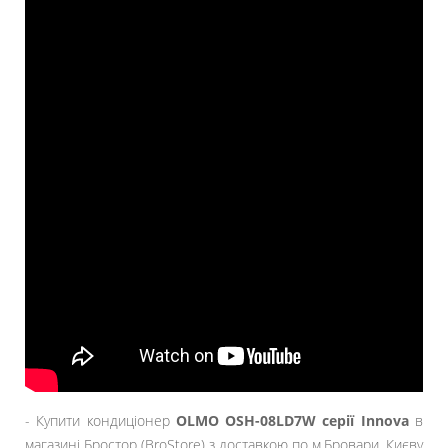
- Купити кондиціонер
OLMO OSH-08LD7W серії Innova
в
магазині Бростор (BroStore) з доставкою по м.Бровари, Києву