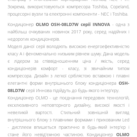
Зокрема, використовуються компресора Toshiba, Copeland,
процесорні вузли та електронні компоненти - NEC і Toshiba.
Кондиціонер
OLMO OSH-08LD7W серії INNOVA
- одна з
найбільш очікуваних новинок 2017 року, серед надійних і
недорогих кондиціонерів.
Моделі даної серії володіють високою енергоефективністю
класу А і феноменально низьким рівнем шуму. Дана модель
є лідером за співвідношенням ціна / якість, серед
кондиціонерів комфорт - класу, зі звичайним типом
компресора. Дизайн з легкої сріблястою вставкою і плавні
елегантні форми внутрішнього блоку кондиціонера
OSH-
08LD7W
серії Иннова підійдуть до будь-якого інтер'єру.
Кондиціонер OLMO - це поєднання передових технологій,
ексклюзивного неповторного дизайну, високої якості і
невеликій вартості. Стильний зовнішній вигляд
внутрішнього блоку з плавними формами і прихованим Led
- дисплеєм впишеться практично в будь-який інтер'єр і
стане його невід'ємною частиною. Кондиціонер
OLMO