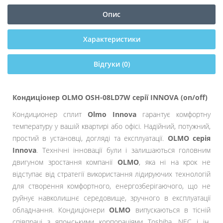
Опис
Характеристики
Відгуки (0)
Кондиціонер
OLMO OSH-08LD7W серії INNOVA (on/off)
Кондиционер сплит
Olmo Innova
гарантує комфортну
температуру у вашій квартирі або офісі. Надійний, потужний,
простий в установці, догляді та експлуатації.
OLMO серія
Innova
. Технічні інновації були і залишаються головним
двигуном зростання компанії
OLMO
, яка ні на крок не
відступає від стратегії використання лідируючих технологій
для створення комфортного, енергозберігаючого, що не
руйнує навколишнє середовище, зручного в експлуатації
обладнання. Кондиціонери
OLMO
випускаються в тісній
співпраці з японськими корпораціями Toshiba, NEC і ін.