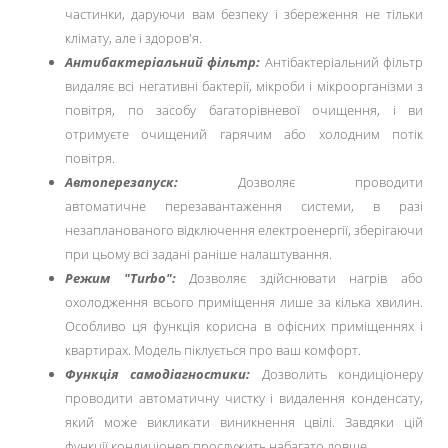
частинки, даруючи вам безпеку і збереження не тільки
клімату, але і здоров'я.
Антибактеріальний фільтр:
Антібактеріальний фільтр
видаляє всі негативні бактерії, мікроби і мікроорганізми з
повітря, по засобу багаторівневої очищення, і ви
отримуєте очищений гарячим або холодним потік
повітря.
Автоперезапуск:
Дозволяє проводити
автоматичне перезавантаження системи, в разі
незапланованого відключення електроенергії, зберігаючи
при цьому всі задані раніше налаштування.
Режим "Turbo":
Дозволяє здійснювати нагрів або
охолодження всього приміщення лише за кілька хвилин.
Особливо ця функція корисна в офісних приміщеннях і
квартирах. Модель піклується про ваш комфорт.
Функція самодіагностики:
Дозволить кондиціонеру
проводити автоматичну чистку і видалення конденсату,
який може викликати виникнення цвілі. Завдяки цій
функції кондиціонер прослужить набагато довше.