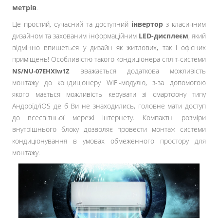
метрів
.
Це простий, сучасний та доступний
інвертор
з класичним
дизайном та захованим інформаційним
LED-дисплеєм
, який
відмінно впишеться у дизайн як житлових, так і офісних
приміщень! Особливістю такого кондиціонера спліт-системи
вважається додаткова можливість
NS/NU-07EHXIw1Z
монтажу до кондиціонеру WiFi-модулю, з-за допомогою
якого мається можливість керувати зі смартфону типу
Андроїд/іOS де б Ви не знаходились, головне мати доступ
до всесвітньої мережі інтернету. Компактні розміри
внутрішнього блоку дозволяє провести монтаж системи
кондиціонування в умовах обмеженного простору для
монтажу.