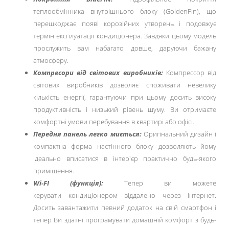
теплообмінника внутрішнього блоку (GoldenFin), що
перешкоджає появі корозійних утворень і подовжує
термін експлуатації кондиціонера. Завдяки цьому модель
прослужить вам набагато довше, даруючи бажану
атмосферу.
Компресори від світових виробників:
Компрессор від
світових виробників дозволяє споживати невелику
кількість енергії, гарантуючи при цьому досить високу
продуктивність і низький рівень шуму. Ви отримаєте
комфортні умови перебування в квартирі або офісі.
Передня панель легко миється:
Оригінальний дизайн і
компактна форма настінного блоку дозволяють йому
ідеально вписатися в інтер'єр практично будь-якого
приміщення.
Wi-FI (функція):
Тепер ви можете
керувати кондиціонером віддалено через Інтернет.
Досить завантажити певний додаток на свій смартфон і
тепер Ви здатні програмувати домашній комфорт з будь-