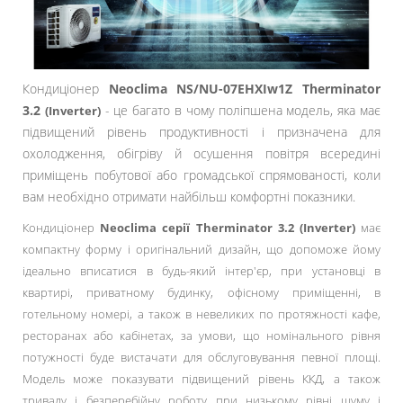
Кондиціонер
Neoclima NS/NU-07EHXIw1Z Therminator
3.2
- це багато в чому поліпшена модель, яка має
(Inverter)
підвищений рівень продуктивності і призначена для
охолодження, обігріву й осушення повітря всередині
приміщень побутової або громадської спрямованості, коли
вам необхідно отримати найбільш комфортні показники.
Кондиціонер
Neoclima серії Therminator 3.2
(Inverter)
має
компактну форму і оригінальний дизайн, що допоможе йому
ідеально вписатися в будь-який інтер'єр, при установці в
квартирі, приватному будинку, офісному приміщенні, в
готельному номері, а також в невеликих по протяжності кафе,
ресторанах або кабінетах, за умови, що номінального рівня
потужності буде вистачати для обслуговування певної площі.
Модель може показувати підвищений рівень ККД, а також
тривалу і безперебійну роботу при низькому рівні шуму і