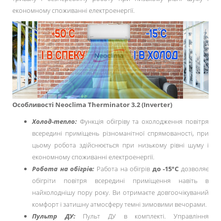
економному споживанні електроенергії.
Особливості
Neoclima Therminator 3.2
(Inverter)
Холод-тепло:
Функція обігріву та охолодження повітря
всередині приміщень різноманітної спрямованості, при
цьому робота здійснюється при низькому рівні шуму і
економному споживанні електроенергії.
Робота на обігрів:
Работа на обігрів
до -15°C
дозволяє
обігріти повітря всередині приміщення навіть в
найхолоднішу пору року. Ви отримаєте довгоочікуваний
комфорт і затишну атмосферу темні зимовими вечорами.
Пультр ДУ:
Пульт ДУ в комплекті. Управління