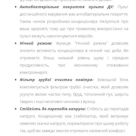
Антибактеріальне покриття пульта ДУ:
Пульт
дистанційного керування має антибактеріальне покриття.
Таким чином розробники кондиціонера піклуються про
ваше здоров'я, тому що при тривалому використанні на
пульті можуть накопичуватися мікроби.
Нічний режим:
Функція "Нічний режим" дозволяє
знизити активність кондиціонера в нічний час доби. Ви
отримаєте більш низький рівень шуму і середню
продуктивність, при економному споживанні
електроенергії.
Фільтр грубої очистки повітря:
Зовнішній блок
комплектується фільтром грубої очистки, який дозволяє
усунути великі частки пилу, бруд, тополиний пух, шерсть
тварин і інші негативні чинники з вулиці.
Стійкість до перепадів напруги:
Стійкість до перепадів
напруги. Кондиціонер має стабілізатор, який витримує
невеликі скачки напруги, нормалізуючи при цьому роботу
так, щоб ви завжди змогли отримати належний комфорт.