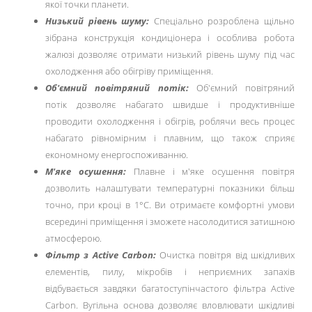
якої точки планети.
Низький рівень шуму:
Спеціально розроблена щільно
зібрана конструкція кондиціонера і особлива робота
жалюзі дозволяє отримати низький рівень шуму під час
охолодження або обігріву приміщення.
Об'ємний повітряний потік:
Об'ємний повітряний
потік дозволяє набагато швидше і продуктивніше
проводити охолодження і обігрів, роблячи весь процес
набагато рівномірним і плавним, що також сприяє
економному енергоспоживанню.
М'яке осушення:
Плавне і м'яке осушення повітря
дозволить налаштувати температурні показники більш
точно, при кроці в 1°С. Ви отримаєте комфортні умови
всередині приміщення і зможете насолодитися затишною
атмосферою.
Фільтр з Active Carbon:
Очистка повітря від шкідливих
елементів, пилу, мікробів і неприємних запахів
відбувається завдяки багатоступінчастого фільтра Active
Carbon. Вугільна основа дозволяє вловлювати шкідливі