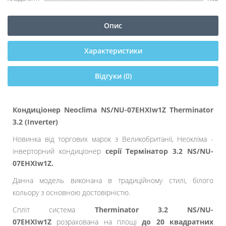
Опис
Характеристики
Відгуки (0)
Кондиціонер Neoclima NS/NU-07EHXIw1Z Therminator
3.2 (Inverter)
Новинка від торгових марок з Великобританії, Неокліма -
інверторний кондиціонер
серії Термінатор 3.2 NS/NU-
07EHXIw1Z.
Данна модель виконана в традиційному стилі, білого
кольору з основною достовірністю.
Спліт система
Therminator 3.2 NS/NU-
07EHXIw1Z
розрахована на площі
до 20 квадратних