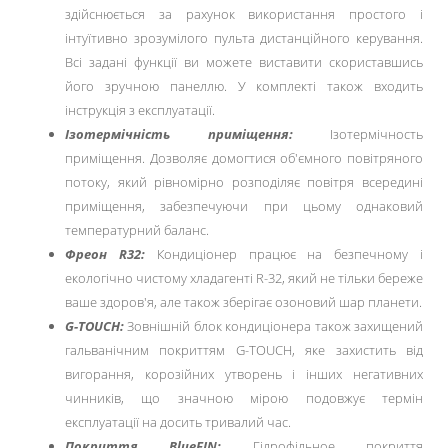
здійснюється за рахунок використання простого і
інтуїтивно зрозумілого пульта дистанційного керування.
Всі задані функції ви можете виставити скориставшись
його зручною панеллю. У комплекті також входить
інструкція з експлуатації.
Ізотермічність приміщення:
Ізотермічность
приміщення. Дозволяє домогтися об'ємного повітряного
потоку, який рівномірно розподіляє повітря всередині
приміщення, забезпечуючи при цьому однаковий
температурний баланс.
Фреон R32:
Кондиціонер працює на безпечному і
екологічно чистому хладагенті R-32, який не тільки береже
ваше здоров'я, але також зберігає озоновий шар планети.
G-TOUCH:
Зовнішній блок кондиціонера також захищений
гальванічним покриттям G-TOUCH, яке захистить від
вигорання, корозійних утворень і інших негативних
чинників, що значною мірою подовжує термін
експлуатації на досить тривалий час.
Покриття BlueFIN:
Гідрофільное покриття